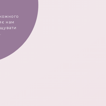
 кожного
яє нам
ищувати
.